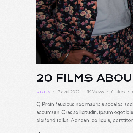
20 FILMS ABOU
7 avril 2022
1K
Views
0
Likes
ROCK
Q Proin faucibus nec mauris a sodales, sed
accumsan. Cras sollicitudin, ipsum eget b
eleifend tellus. Aenean leo ligula, porttito