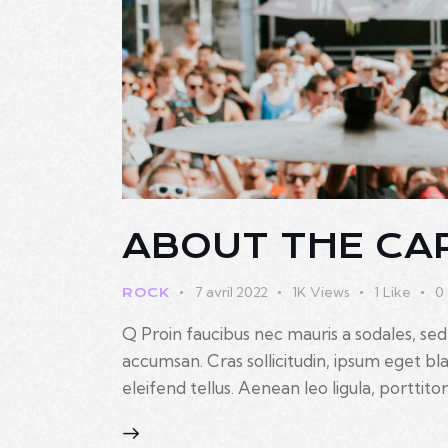
ABOUT THE CA
7 avril 2022
1K
Views
1
Like
0
ROCK
Q Proin faucibus nec mauris a sodales, sed
accumsan. Cras sollicitudin, ipsum eget b
eleifend tellus. Aenean leo ligula, porttito