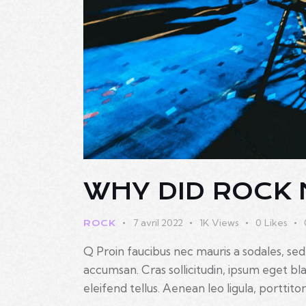
WHY DID ROCK
7 avril 2022
1K
Views
0
Likes
ROCK
Q Proin faucibus nec mauris a sodales, sed
accumsan. Cras sollicitudin, ipsum eget b
eleifend tellus. Aenean leo ligula, porttito