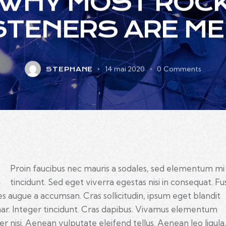
WHY MOST ROC
STENERS ARE M
14 mai 2020
0
Comments
STEPHANE
Q
Proin faucibus nec mauris a sodales, sed elementum mi
tincidunt. Sed eget viverra egestas nisi in consequat. F
es augue a accumsan. Cras sollicitudin, ipsum eget blandit
nar. Integer tincidunt. Cras dapibus. Vivamus elementum
r nisi. Aenean vulputate eleifend tellus. Aenean leo ligula