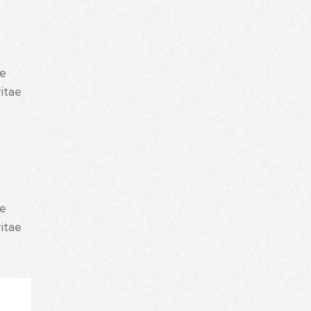
ue
vitae
ue
vitae