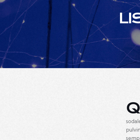
LI
sodal
pulvi
sempe