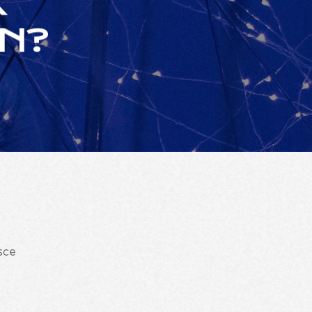
K
EN?
usce
,