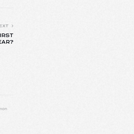
EXT
IRST
EAR?
 mon