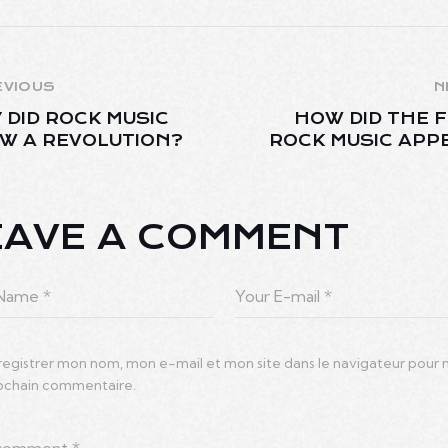
EVIOUS
N
 DID ROCK MUSIC
HOW DID THE F
W A REVOLUTION?
ROCK MUSIC APP
EAVE A COMMENT
registrer mon nom, mon e-mail et mon site dans le navigateur pour
ochain commentaire.