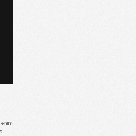
t enim
t