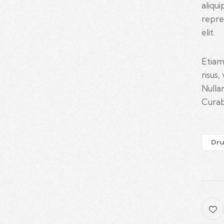
aliqu
repre
elit.
Etiam
risus
Nulla
Curabi
Dr