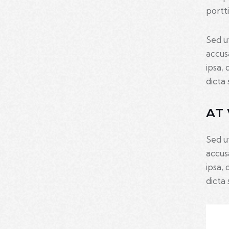
portt
Sed u
accus
ipsa, 
dicta 
AT
Sed u
accus
ipsa, 
dicta 