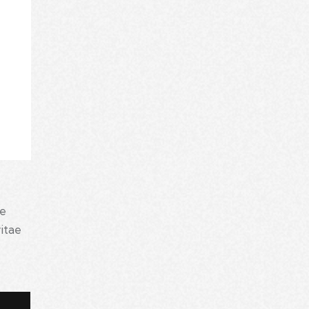
ue
vitae