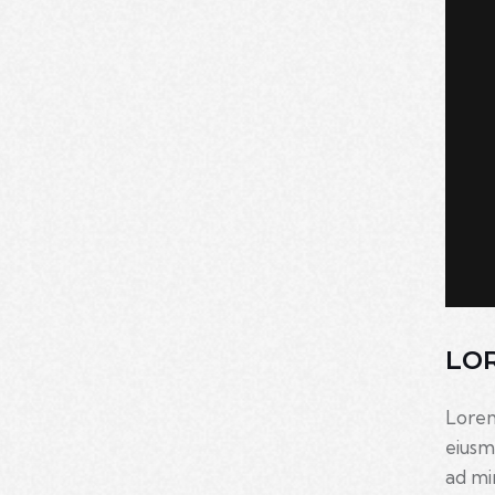
LO
Lorem
eiusm
ad mi