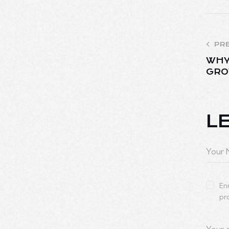
PR
WHY
GRO
L
En
pr