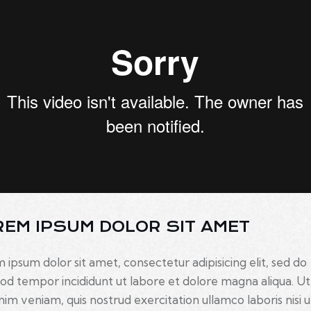
REM IPSUM DOLOR SIT AMET
 ipsum dolor sit amet, consectetur adipisicing elit, sed do
od tempor incididunt ut labore et dolore magna aliqua. U
nim veniam, quis nostrud exercitation ullamco laboris nisi u