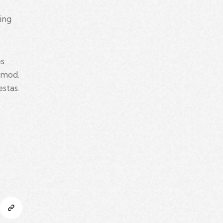
ing
es
smod.
stas.