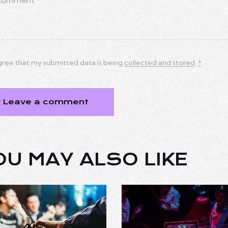
agree that my submitted data is being
collected and stored
.
*
OU MAY ALSO LIKE